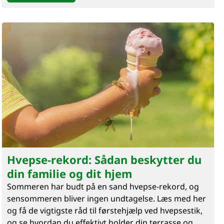
Hvepse-rekord: Sådan beskytter du
din familie og dit hjem
Sommeren har budt på en sand hvepse-rekord, og
sensommeren bliver ingen undtagelse. Læs med her
og få de vigtigste råd til førstehjælp ved hvepsestik,
og se hvordan du effektivt holder din terrasse og