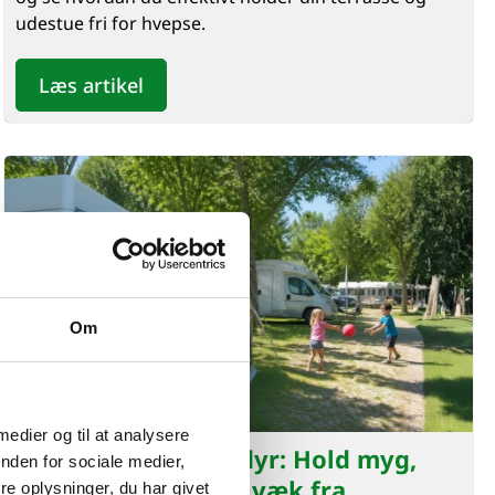
udestue fri for hvepse.
Læs artikel
Om
 medier og til at analysere
Camping og skadedyr: Hold myg,
nden for sociale medier,
hvepse og gnavere væk fra
e oplysninger, du har givet