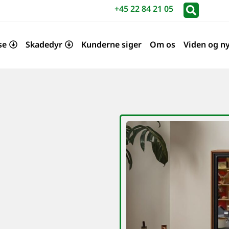
+45 22 84 21 05
se
Skadedyr
Kunderne siger
Om os
Viden og n