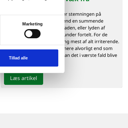
campingvognen
Der er få ting, der ødelægger stemningen på
campingpladsen hurtigere end en summende
Marketing
hvepsesværm over aftensmaden, eller lyden af
noget, der gnaver i mørket under fortelt. For de
fleste er skadedyr på camping mest af alt irriterende.
Men for nogle er det langt mere alvorligt end som
så, og for campingvognen kan det i værste fald blive
Tillad alle
en dyr affære.
Læs artikel