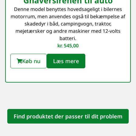
Gnaversirenen til auto
Denne model benyttes hovedsageligt i bilernes
motorrum, men anvendes også til bekæmpelse af
skadedyr i båd, campingvogn, traktor,
mejetærsker og andre maskiner med 12-volts
batteri.
kr.
545,00
Køb nu
Læs mere
Find produktet der passer til dit problem