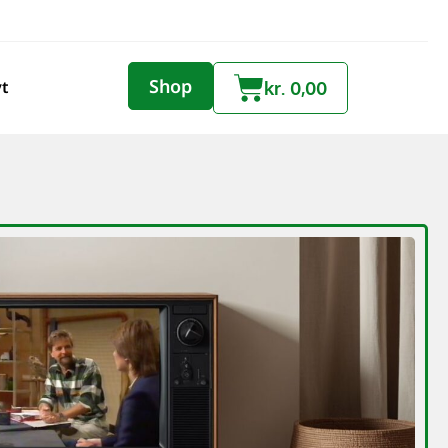
Shop
yt
kr.
0,00