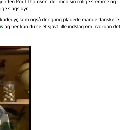
legenden Poul Thomsen, der med sin rolige stemme og
ge slags dyr.
 skadedyr, som også dengang plagede mange danskere.
us
og her kan du se et sjovt lille indslag om hvordan det