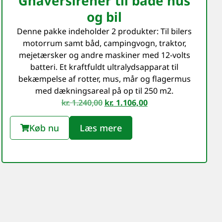
Gnaversirener til både hus
og bil
Denne pakke indeholder 2 produkter: Til bilers
motorrum samt båd, campingvogn, traktor,
mejetærsker og andre maskiner med 12-volts
batteri. Et kraftfuldt ultralydsapparat til
bekæmpelse af rotter, mus, mår og flagermus
med dækningsareal på op til 250 m2.
kr.
1.240,00
kr.
1.106,00
Køb nu
Læs mere