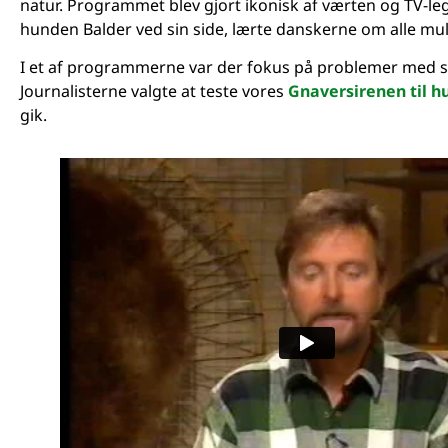
natur. Programmet blev gjort ikonisk af værten og TV-
hunden Balder ved sin side, lærte danskerne om alle muli
I et af programmerne var der fokus på problemer med
Journalisterne valgte at teste vores
Gnaversirenen til h
gik.