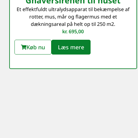
Gnaversirenen til huset
Et effektfuldt ultralydsapparat til bekæmpelse af
rotter, mus, mår og flagermus med et
dækningsareal på helt op til 250 m2.
kr.
695,00
Køb nu
Læs mere