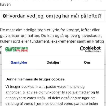
haven.
Hvordan ved jeg, om jeg har mår på loftet?
De mest almindelige tegn er lyde fra vægge, lofter eller
gulve, især om natten. Du kan også opleve gnaveskader,
huller i jord eller fundament, ekskrementer samt en kraftig
og ubehagelig lugt. Disse tegn kan indikere, at der er mår
tæt på eller inde i bygningen.
Samtykke
Detaljer
Om
Er mår på loftet farlige?
Denne hjemmeside bruger cookies
Virker ultralyd mod mår?
Vi bruger cookies til at tilpasse vores indhold og
Hvad er den bedste løsning til
annoncer, til at vise dig funktioner til sociale medier og til
bekæmpelse af mår på loftet?
at analysere vores trafik. Vi deler også oplysninger om
din brug af vores hjemmeside med vores partnere inden