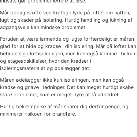
indsats gør problemet lettere at løse.
Mår opdages ofte ved kraftige lyde på loftet om natten,
lugt og skader på isolering. Hurtig handling og lukning af
adgangsveje kan mindske problemet.
Foruden at være larmende og lugte forfærdeligt er måren
glad for at bide og kradse i din isolering. Mår på loftet kan
befinde sig i loftisoleringen, men kan også komme i hulrum
og etageadskillelser, hvor den kradser i
isoleringsmaterialet og ødelægger det.
Måren ødelægger ikke kun isoleringen, men kan også
kradse og gnave i ledninger. Det kan meget hurtigt skabe
store problemer, som er meget dyre at få udbedret.
Hurtig bekæmpelse af mår sparer dig derfor penge, og
minimerer risikoen for brandfare.
Få hjælp til valg eller vejledning