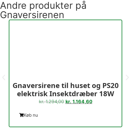
Andre produkter på
Gnaversirenen
Gnaversirene til huset og PS20
G
elektrisk Insektdræber 18W
kr.
1.294,00
kr.
1.164,60
Køb nu
Læs mere