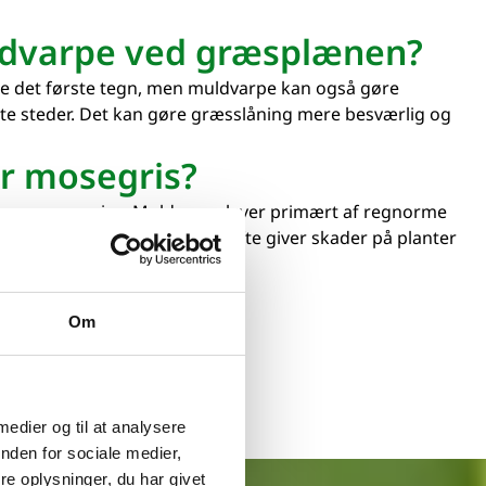
dvarpe ved græsplænen?
te det første tegn, men muldvarpe kan også gøre
te steder. Det kan gøre græsslåning mere besværlig og
er mosegris?
e og mosegrise. Muldvarpe lever primært af regnorme
osegrise gnaver rødder og ofte giver skader på planter
Om
vejledning
 medier og til at analysere
nden for sociale medier,
e oplysninger, du har givet