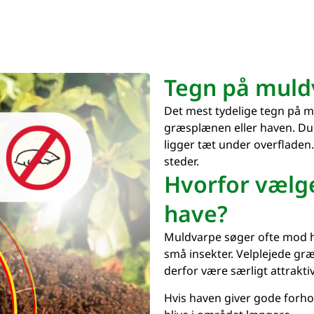
Tegn på muld
Det mest tydelige tegn på m
græsplænen eller haven. Du 
ligger tæt under overfladen
steder.
Hvorfor vælg
have?
Muldvarpe søger ofte mod h
små insekter. Velplejede g
derfor være særligt attrakti
Hvis haven giver gode forho