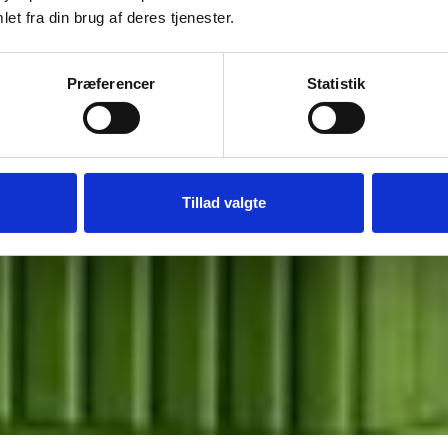
et fra din brug af deres tjenester.
Præferencer
Statistik
rsvinder
øde dyr!
Tillad valgte
 bekræftelse på, at mulvarpen rent faktisk bliver