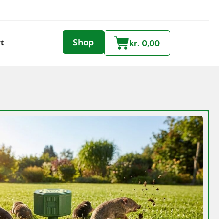
Shop
yt
kr.
0,00