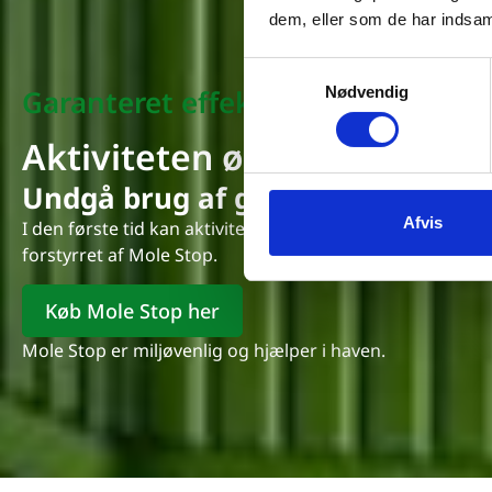
dem, eller som de har indsaml
Samtykkevalg
Nødvendig
Garanteret effekt
Aktiviteten øges før den fo
Undgå brug af gift og lugten af d
Afvis
I den første tid kan aktiviteten øges. Denne adfærd er en
forstyrret af Mole Stop.
Køb Mole Stop her
Mole Stop er miljøvenlig og hjælper i haven.