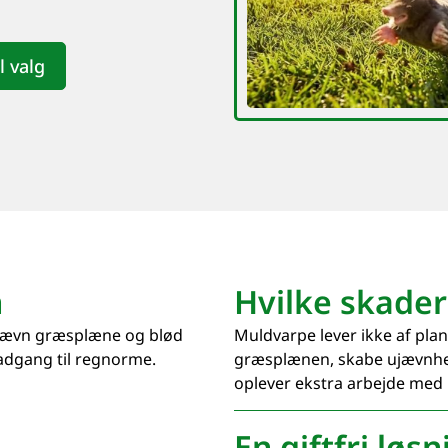
l valg
n
Hvilke skade
ujævn græsplæne og blød
Muldvarpe lever ikke af pla
adgang til regnorme.
græsplænen, skabe ujævnhe
oplever ekstra arbejde med 
En giftfri lø