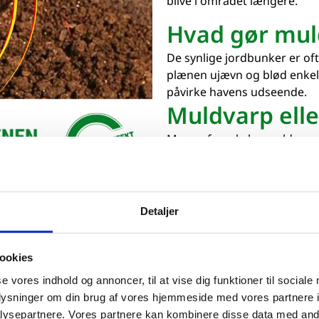
blive i området længere.
Hvad gør mul
De synlige jordbunker er of
plænen ujævn og blød enkel
påvirke havens udseende.
Muldvarp ell
Mange forveksler muldvarp
og laver jordbunker, mens m
og buske.
Detaljer
Få hjælp til valg eller 
ookies
se vores indhold og annoncer, til at vise dig funktioner til sociale
oplysninger om din brug af vores hjemmeside med vores partnere i
ysepartnere. Vores partnere kan kombinere disse data med andr