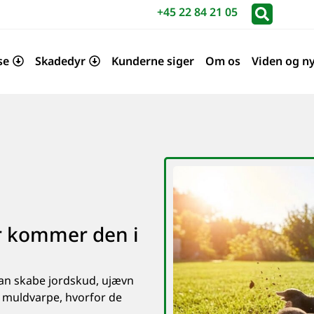
+45 22 84 21 05
se
Skadedyr
Kunderne siger
Om os
Viden og n
r kommer den i
an skabe jordskud, ujævn
å muldvarpe, hvorfor de