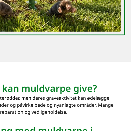
r kan muldvarpe give?
nterødder, men deres graveaktivitet kan ødelægge
der og påvirke bede og nyanlagte områder. Mange
reparation og vedligeholdelse.
sning mod muldvarpe i