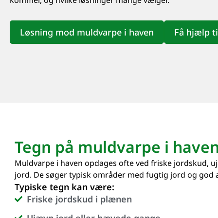
Løsning mod muldvarpe i haven
Få hjælp ti
Tegn på muldvarpe i have
Muldvarpe i haven opdages ofte ved friske jordskud, 
jord. De søger typisk områder med fugtig jord og god 
Typiske tegn kan være:
Friske jordskud i plænen