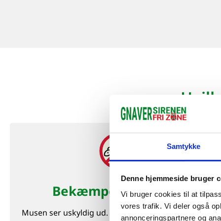
Hvilk
Samtykke
Denne hjemmeside bruger c
Bekæmpelse af mus
Vi bruger cookies til at tilpas
vores trafik. Vi deler også 
Musen ser uskyldig ud. Men lad dig ikke narre: den
annonceringspartnere og anal