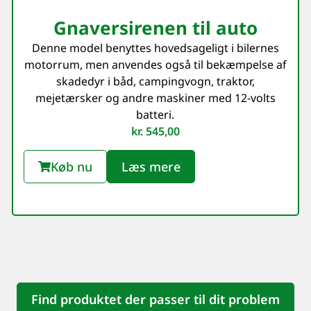
Gnaversirenen til auto
Denne model benyttes hovedsageligt i bilernes
motorrum, men anvendes også til bekæmpelse af
skadedyr i båd, campingvogn, traktor,
mejetærsker og andre maskiner med 12-volts
batteri.
kr.
545,00
Køb nu
Læs mere
Find produktet der passer til dit problem