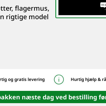
tter, flagermus,
n rigtige model
tig og gratis levering
Hurtig hjælp & r
kken næste dag ved bestilling før