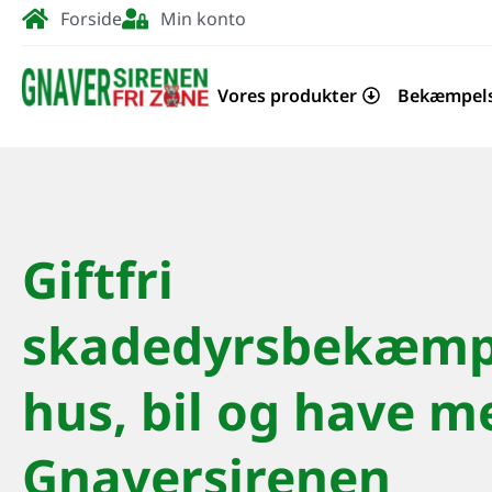
Forside
Min konto
Vores produkter
Bekæmpel
Giftfri
skadedyrsbekæmpe
hus, bil og have m
Gnaversirenen