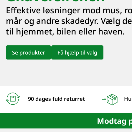
Effektive løsninger mod mus, ro
mår og andre skadedyr. Vælg de
til hjemmet, bilen eller haven.
Se produkter
Få hjælp til valg
90 dages fuld returret
Hur
Modtag pa