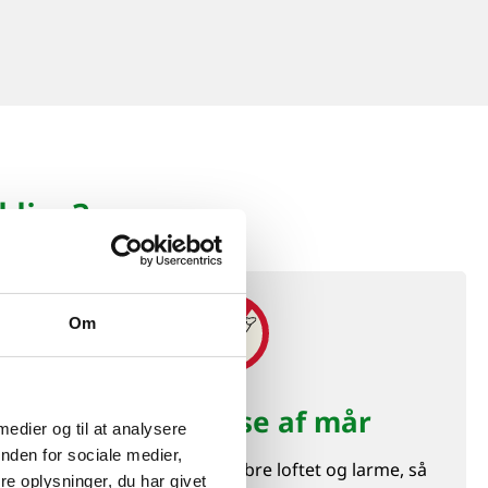
 livs?
Om
Bekæmpelse af mår
 medier og til at analysere
nden for sociale medier,
Måren er kendt for at erobre loftet og larme, så
e oplysninger, du har givet