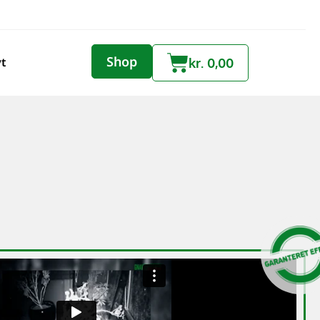
Shop
yt
kr.
0,00