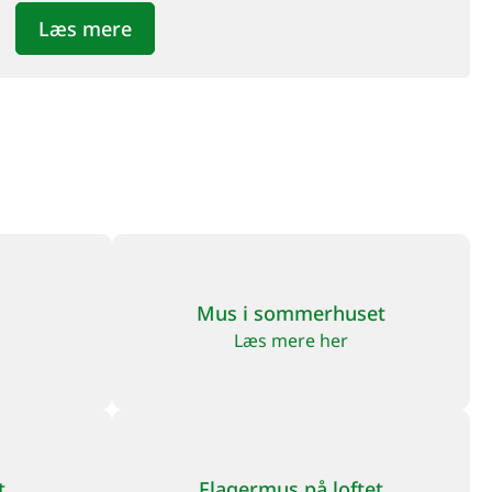
Læs mere
Mus i sommerhuset
Læs mere her
t
Flagermus på loftet