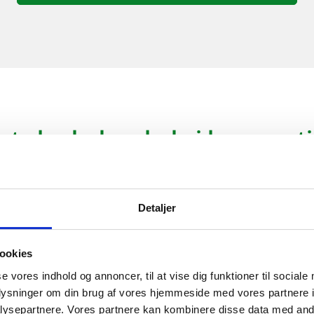
et skadedyr skal vi komme til
Detaljer
ookies
Bekæmpelse af rotter
se vores indhold og annoncer, til at vise dig funktioner til sociale
oplysninger om din brug af vores hjemmeside med vores partnere i
Rotter hører til blandt de mest almindelige
ysepartnere. Vores partnere kan kombinere disse data med andr