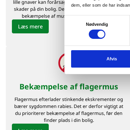
lille gnaver kan forårsage sundhedsskade og store
dem, eller som de har indsaml
skader på din bolig. Det er derfor vigtigt at du gør
bekæmpelse af mus en prioritet i din bolig.
Samtykkevalg
Nødvendig
Læs mere
Afvis
Bekæmpelse af flagermus
Flagermus efterlader stinkende ekskrementer og
bærer sygdommen rabies. Det er derfor vigtigt at
du prioriterer bekæmpelse af flagermus, før den
finder plads i din bolig.