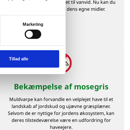
husets beboere bliver drevet til vanvid. Nu kan du
bekæmpe måren med dens egne midler.
Læs mere
Marketing
Tillad alle
Bekæmpelse af mosegris
Muldvarpe kan forvandle en velplejet have til et
landskab af jordskud og ujævne græsplæner.
Selvom de er nyttige for jordens økosystem, kan
deres tilstedeværelse være en udfordring for
haveejere.