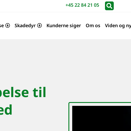
+45 22 84 21 05
se
Skadedyr
Kunderne siger
Om os
Viden og n
lse til
ed