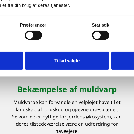
skadedyr i Danmark. Dyret er en omvandrende
et fra din brug af deres tjenester.
bakteriebombe, og derfor skal bekæmpelse af
rotter ske hurtigt og effektiv.
Præferencer
Statistik
Læs mere
Tillad valgte
Bekæmpelse af muldvarp
Muldvarpe kan forvandle en velplejet have til et
landskab af jordskud og ujævne græsplæner.
Selvom de er nyttige for jordens økosystem, kan
deres tilstedeværelse være en udfordring for
haveejere.