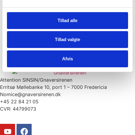
Gnaversirene til huset og PS20
G
elektrisk Insektdræber 18W
kr.
1.294,00
kr.
1.164,60
Tillad alle
Køb nu
Læs mere
Tillad valgte
Afvis
Attention SINSIN/Gnaversirenen
Erritsø Møllebanke 10, port 1 – 7000 Fredericia
Nomice@gnaversirenen.dk
+45 22 84 21 05
CVR: 44799073