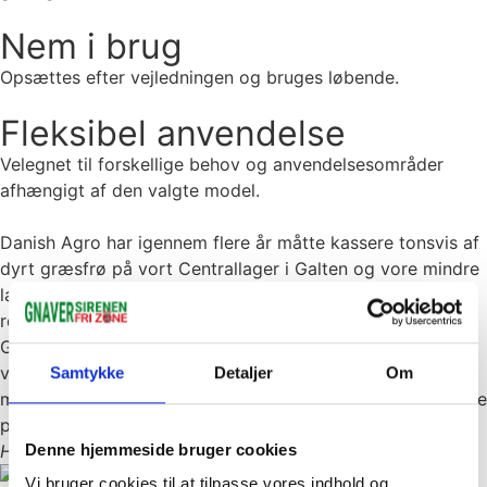
Nem i brug
Opsættes efter vejledningen og bruges løbende.
Fleksibel anvendelse
Velegnet til forskellige behov og anvendelsesområder
afhængigt af den valgte model.
Danish Agro har igennem flere år måtte kassere tonsvis af
dyrt græsfrø på vort Centrallager i Galten og vore mindre
lagre rundt om i landet, på grund af store problemer med
rotter og mus. – Efter at vi har fået installeret
Gnaver-/Mårsirenen fra GNAVERSIRENEN, er problemet
væk. – Vi har ikke længere angreb af hverken rotter eller
Samtykke
Detaljer
Om
mus, – og det har gennem årene sparet os for rigtig mange
penge.
Denne hjemmeside bruger cookies
Hans Henrik Staal
Terminalchef, Danish Agro
Vi bruger cookies til at tilpasse vores indhold og