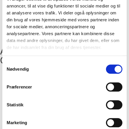
annoncer, til at vise dig funktioner til sociale medier og til
at analysere vores trafik. Vi deler også oplysninger om
din brug af vores hjemmeside med vores partnere inden
for sociale medier, annonceringspartnere og
Læs flere udtalelser
analysepartnere. Vores partnere kan kombinere disse
data med andre oplysninger, du har givet dem, eller som
de har indsamlet fra din brug af deres tjenester.
Andre produkter på
Gnaversirenen
Samtykkevalg
Nødvendig
Præferencer
Statistik
Marketing