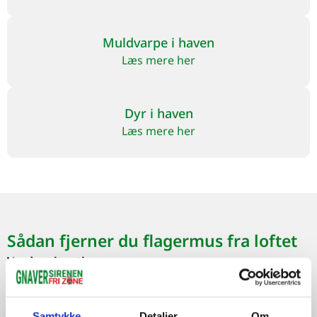
Muldvarpe i haven
Læs mere her
Dyr i haven
Læs mere her
Sådan fjerner du flagermus fra loftet
Vurder situationen
Undersøg loftet for lyde, lugt og ekskrementer for at
identificere, hvor flagermusene opholder sig.
Samtykke
Detaljer
Om