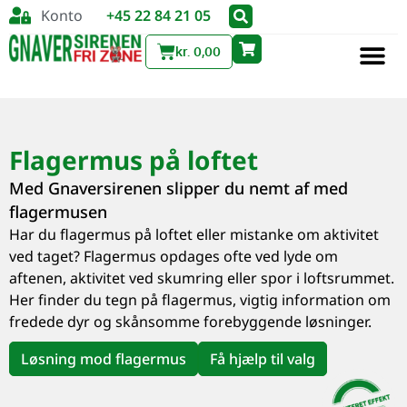
Konto
+45 22 84 21 05
kr.
0,00
Flagermus på loftet
Med Gnaversirenen slipper du nemt af med
flagermusen
Har du flagermus på loftet eller mistanke om aktivitet
ved taget? Flagermus opdages ofte ved lyde om
aftenen, aktivitet ved skumring eller spor i loftsrummet.
Her finder du tegn på flagermus, vigtig information om
fredede dyr og skånsomme forebyggende løsninger.
Løsning mod flagermus
Få hjælp til valg