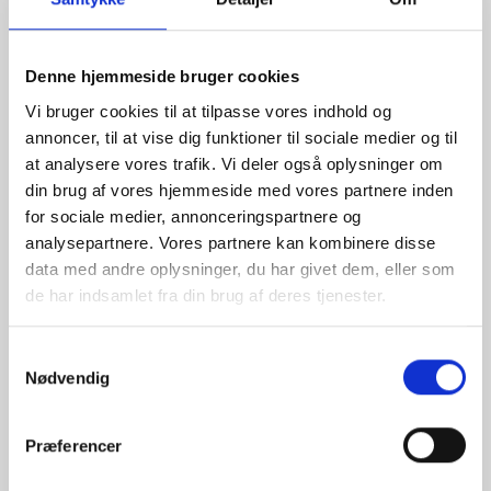
Sikre indgangspunkter
Tjek loftet for små huller og revner. Selv meget små
åbninger kan være nok for
flagermus
. Luk disse
Denne hjemmeside bruger cookies
forsigtigt, men først efter at flagermusene er begyndt
at flytte sig, så de ikke bliver fanget indendørs.
Vi bruger cookies til at tilpasse vores indhold og
annoncer, til at vise dig funktioner til sociale medier og til
Installer Gnaversirenen
at analysere vores trafik. Vi deler også oplysninger om
Sæt enheden i loftets område, hvor dyrene oftest
din brug af vores hjemmeside med vores partnere inden
opholder sig. Den kontinuerlige ultralyd får
for sociale medier, annonceringspartnere og
flagermusene til at flytte sig uden brug af gift eller
analysepartnere. Vores partnere kan kombinere disse
fælder.
data med andre oplysninger, du har givet dem, eller som
de har indsamlet fra din brug af deres tjenester.
Lad enheden køre kontinuerligt
Gnaversirenen
fungerer bedst, når den er tændt hele
tiden. Det giver flagermusene tid til at finde et nyt sted
Samtykkevalg
Nødvendig
at bo.
Ryd loftet
Præferencer
Fjern affald og gamle isoleringsmaterialer, da dette kan
tiltrække insekter, som igen tiltrækker flagermus.