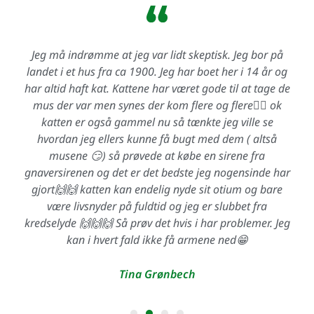
Jeg må indrømme at jeg var lidt skeptisk. Jeg bor på
landet i et hus fra ca 1900. Jeg har boet her i 14 år og
har altid haft kat. Kattene har været gode til at tage de
mus der var men synes der kom flere og flere🤦‍♀️ ok
katten er også gammel nu så tænkte jeg ville se
hvordan jeg ellers kunne få bugt med dem ( altså
musene 😏) så prøvede at købe en sirene fra
gnaversirenen og det er det bedste jeg nogensinde har
gjort🙌🙌 katten kan endelig nyde sit otium og bare
være livsnyder på fuldtid og jeg er slubbet fra
kredselyde 🙌🙌🙌 Så prøv det hvis i har problemer. Jeg
kan i hvert fald ikke få armene ned😁
Tina Grønbech