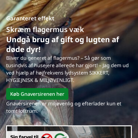
Garanteret effekt
Skræm flagermus væk
Undgå brug af gift og lugten af
døde dyr!
Bliver du generet af flagermus? – Så gør som
tusindvis af husejere allerede har gjort! – Jag dem ud
ved hjælp af højfrekvens lydsystem SIKKERT,
HYGIEJNISK & MILJØVENLIGT.
Køb Gnaversirenen her
Gnaversirenen er miljøvenlig og efterlader kun et
tomt loftrum.