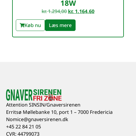
18W
kr.
1.294,00
kr.
1.164,60
Køb nu
Læs mere
Attention SINSIN/Gnaversirenen
Erritsø Møllebanke 10, port 1 – 7000 Fredericia
Nomice@gnaversirenen.dk
+45 22 84 21 05
CVR: 44799073