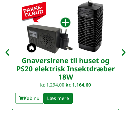
Gnaversirene til huset og
G
PS20 elektrisk Insektdræber
18W
kr.
1.294,00
kr.
1.164,60
Køb nu
Læs mere