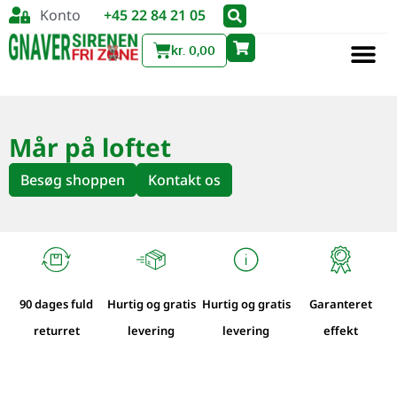
Konto
+45 22 84 21 05
kr.
0,00
Mår på loftet
Besøg shoppen
Kontakt os
90 dages fuld
Hurtig og gratis
Hurtig og gratis
Garanteret
returret
levering
levering
effekt